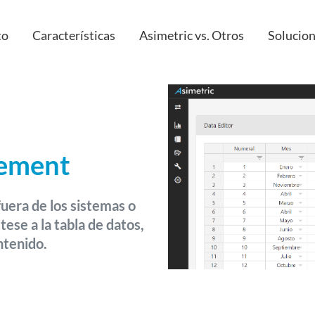
to
Características
Asimetric vs. Otros
Solucio
Custom apps
IT
IoT
HR & peop
ement
Embedded & Extended Analytics
Finance
API
Sales
uera de los sistemas o
Cloud
Project M
ese a la tabla de datos,
ntenido.