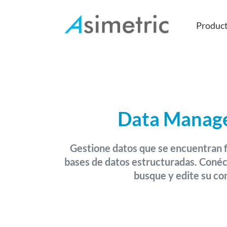
Produc
Manufacture
Human Resources
Data Manag
Procurement
Logistics
Gestione datos que se encuentran f
Account management
bases de datos estructuradas. Conéct
busque y edite su co