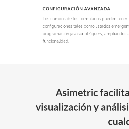
CONFIGURACIÓN AVANZADA
Los campos de los formularios pueden tener
configuraciones tales como listados emergen
programación javascript/jquery, ampliando s
funcionalidad.
Asimetric facilit
visualización y anális
cualq